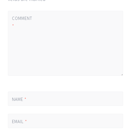
COMMENT
*
NAME
*
EMAIL
*