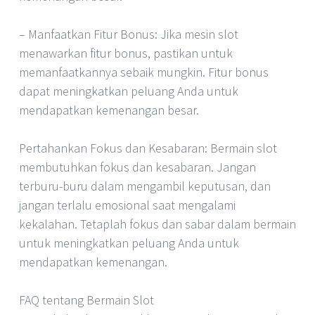
– Manfaatkan Fitur Bonus: Jika mesin slot
menawarkan fitur bonus, pastikan untuk
memanfaatkannya sebaik mungkin. Fitur bonus
dapat meningkatkan peluang Anda untuk
mendapatkan kemenangan besar.
Pertahankan Fokus dan Kesabaran: Bermain slot
membutuhkan fokus dan kesabaran. Jangan
terburu-buru dalam mengambil keputusan, dan
jangan terlalu emosional saat mengalami
kekalahan. Tetaplah fokus dan sabar dalam bermain
untuk meningkatkan peluang Anda untuk
mendapatkan kemenangan.
FAQ tentang Bermain Slot