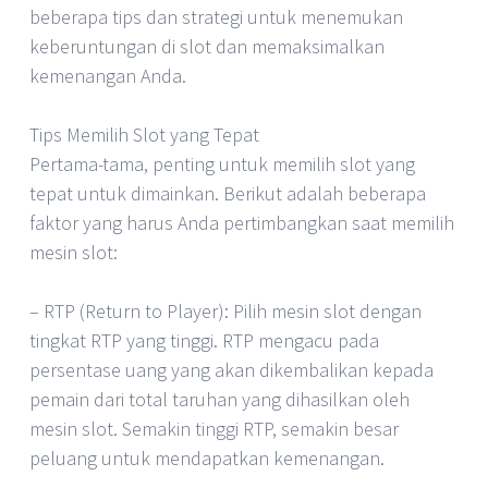
beberapa tips dan strategi untuk menemukan
keberuntungan di slot dan memaksimalkan
kemenangan Anda.
Tips Memilih Slot yang Tepat
Pertama-tama, penting untuk memilih slot yang
tepat untuk dimainkan. Berikut adalah beberapa
faktor yang harus Anda pertimbangkan saat memilih
mesin slot:
– RTP (Return to Player): Pilih mesin slot dengan
tingkat RTP yang tinggi. RTP mengacu pada
persentase uang yang akan dikembalikan kepada
pemain dari total taruhan yang dihasilkan oleh
mesin slot. Semakin tinggi RTP, semakin besar
peluang untuk mendapatkan kemenangan.