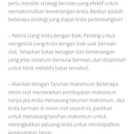
perlu memiliki strategi bermain yang efektif untuk
memaksimalkan kemenangan Anda. Berikut adalah
beberapa strategi yang dapat Anda pertimbangkan:
– Kelola Uang Anda dengan Baik: Penting untuk
mengelola uang Anda dengan baik saat bermain
slot. Tetapkan batas kerugian dan kemenangan
yang jelas sebelum memulai bermain, dan disiplinlah
untuk tidak melebihi batas tersebut.
– Mainkan dengan Taruhan Maksimum: Beberapa
mesin slot menawarkan pembayaran maksimum
hanya jika Anda memasang taruhan maksimum. Jika
Anda bermain di mesin slot seperti ini, pastikan
untuk memasang taruhan maksimum untuk
meningkatkan peluang Anda untuk mendapatkan
kemenangan besar.