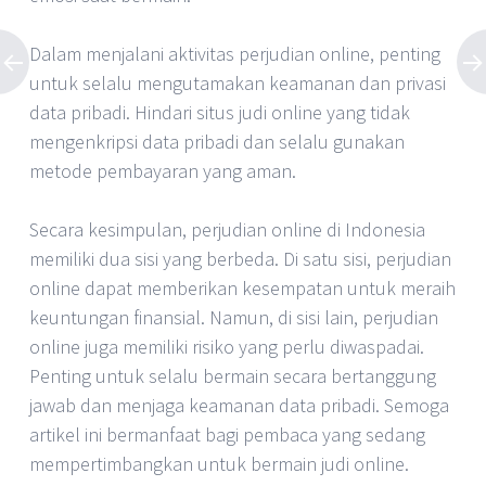
Dalam menjalani aktivitas perjudian online, penting
untuk selalu mengutamakan keamanan dan privasi
data pribadi. Hindari situs judi online yang tidak
mengenkripsi data pribadi dan selalu gunakan
metode pembayaran yang aman.
Secara kesimpulan, perjudian online di Indonesia
memiliki dua sisi yang berbeda. Di satu sisi, perjudian
online dapat memberikan kesempatan untuk meraih
keuntungan finansial. Namun, di sisi lain, perjudian
online juga memiliki risiko yang perlu diwaspadai.
Penting untuk selalu bermain secara bertanggung
jawab dan menjaga keamanan data pribadi. Semoga
artikel ini bermanfaat bagi pembaca yang sedang
mempertimbangkan untuk bermain judi online.