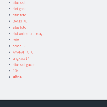
situs slot
slot gacor
situs toto
BANDIT4D
situs toto
slot online terpercaya
toto
sensa138
AMANAHTOTO
angkasa17
situs slot gacor
12b
สล็อต