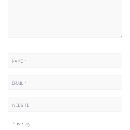
NAME
*
EMAIL
*
WEBSITE
Save my