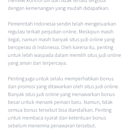
memiliki kontrol diri dan tidak terlalu tergoda
dengan kemenangan yang mudah didapatkan.
Pemerintah Indonesia sendiri telah mengeluarkan
regulasi terkait perjudian online. Meskipun masih
ilegal, namun masih banyak situs judi online yang
beroperasi di Indonesia. Oleh karena itu, penting
untuk lebih waspada dalam memilih situs judi online
yang aman dan terpercaya.
Penting juga untuk selalu memperhatikan bonus
dan promosi yang ditawarkan oleh situs judi online.
Banyak situs judi online yang menawarkan bonus
besar untuk menarik pemain baru. Namun, tidak
semua bonus tersebut bisa diandalkan. Penting
untuk membaca syarat dan ketentuan bonus
sebelum menerima penawaran tersebut.