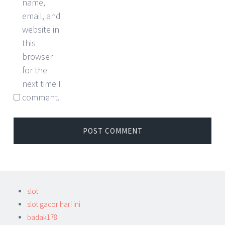
name,
email, and
website in
this
browser
for the
next time I
comment.
slot
slot gacor hari ini
badak178