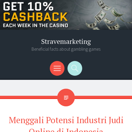
Stravemarketing
Beneficial facts about gambling games
Menu
Search
Menggali Potensi Industri Judi
Online di Indonesia