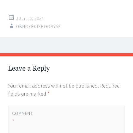
JULY 16, 2024
OBNOXIOUSBOOBY52
Post
←
→
navigation
Leave a Reply
Your email address will not be published.
Required
fields are marked
*
COMMENT
*