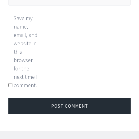
Save my
name,
email, and
website in
this
browser
for the
next time I
comment.