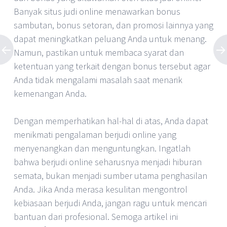
Banyak situs judi online menawarkan bonus
sambutan, bonus setoran, dan promosi lainnya yang
dapat meningkatkan peluang Anda untuk menang.
Namun, pastikan untuk membaca syarat dan
ketentuan yang terkait dengan bonus tersebut agar
Anda tidak mengalami masalah saat menarik
kemenangan Anda.
Dengan memperhatikan hal-hal di atas, Anda dapat
menikmati pengalaman berjudi online yang
menyenangkan dan menguntungkan. Ingatlah
bahwa berjudi online seharusnya menjadi hiburan
semata, bukan menjadi sumber utama penghasilan
Anda. Jika Anda merasa kesulitan mengontrol
kebiasaan berjudi Anda, jangan ragu untuk mencari
bantuan dari profesional. Semoga artikel ini