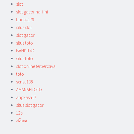
slot
slot gacor hari ini
badak178
situs slot
slot gacor
situs toto
BANDIT4D
situs toto
slot online terpercaya
toto
sensa138
AMANAHTOTO
angkasa17
situs slot gacor
12b
สล็อต