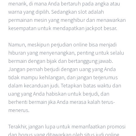
menarik, di mana Anda bertaruh pada angka atau
warna yang dipilih. Sedangkan slot adalah
permainan mesin yang menghibur dan menawarkan
kesempatan untuk mendapatkan jackpot besar.
Namun, meskipun perjudian online bisa menjadi
hiburan yang menyenangkan, penting untuk selalu
bermain dengan bijak dan bertanggung jawab.
Jangan pernah berjudi dengan uang yang Anda
tidak mampu kehilangan, dan jangan terjerumus
dalam kecanduan judi. Tetapkan batas waktu dan
uang yang Anda habiskan untuk berjudi, dan
berhenti bermain jika Anda merasa kalah terus-
menerus.
Terakhir, jangan lupa untuk memanfaatkan promosi
dan bonus yang ditawarkan oleh situs judi online.