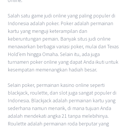
online.
Salah satu game judi online yang paling populer di
Indonesia adalah poker. Poker adalah permainan
kartu yang menguji keterampilan dan
keberuntungan pemain. Banyak situs judi online
menawarkan berbagai variasi poker, mulai dari Texas
Hold’em hingga Omaha. Selain itu, ada juga
turnamen poker online yang dapat Anda ikuti untuk
kesempatan memenangkan hadiah besar.
Selain poker, permainan kasino online seperti
blackjack, roulette, dan slot juga sangat populer di
Indonesia. Blackjack adalah permainan kartu yang
sederhana namun menarik, di mana tujuan Anda
adalah mendekati angka 21 tanpa melebihinya.
Roulette adalah permainan roda berputar yang